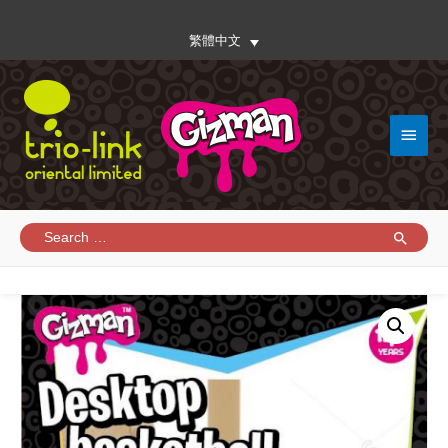
繁體中文
Main
Menu
Search
for: