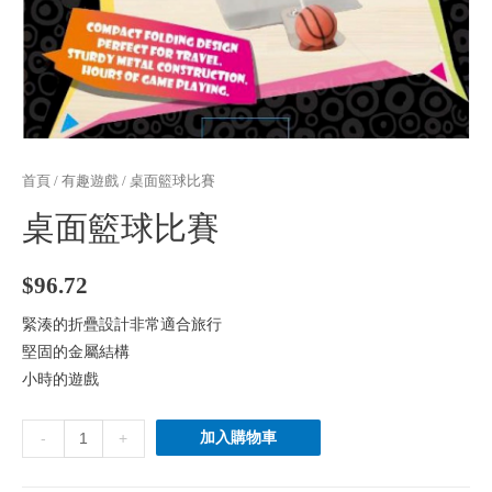
首頁
/
有趣遊戲
/ 桌面籃球比賽
桌面籃球比賽
$
96.72
緊湊的折疊設計非常適合旅行
堅固的金屬結構
小時的遊戲
桌
加入購物車
-
+
面
籃