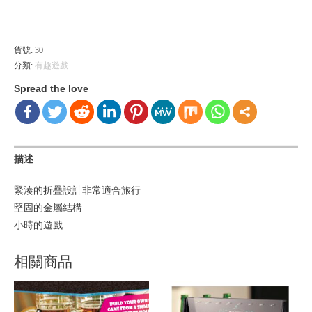
球
港幣 ($) - HKD
比
賽
貨號:
30
分類:
有趣遊戲
數
量
Spread the love
描述
緊湊的折疊設計非常適合旅行
堅固的金屬結構
小時的遊戲
相關商品