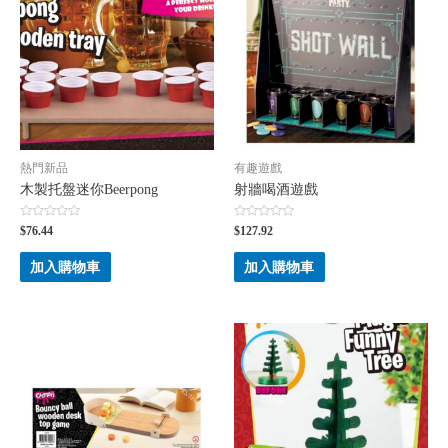
熱門新品
有趣遊戲
木製托盤迷你Beerpong
射牆喝酒遊戲
評
評
$
76.44
$
127.92
分
分
0
0
滿
滿
加入購物車
加入購物車
分
分
5
5