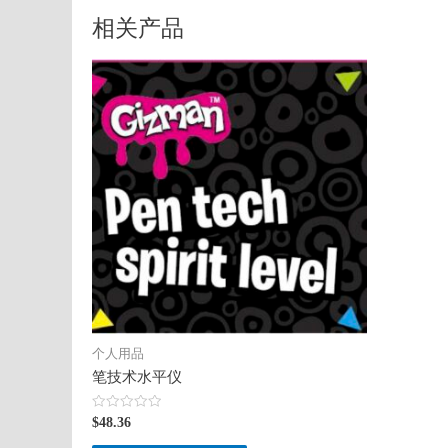
相关产品
个人用品
笔技术水平仪
评
$
48.36
分
0