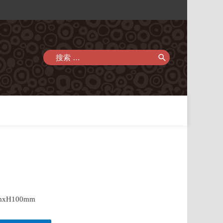
搜
索：
球
mxH100mm