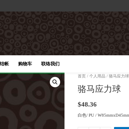
结帐
购物车
联络我们
首页
/
个人用品
/ 骆马应力
骆马应力球
$
48.36
白色/ PU / W85mmxD45m