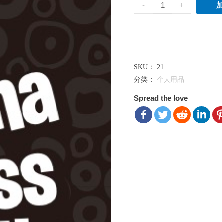
骆
-
+
马
应
力
港币（HK$） ($) - HKD
球
SKU：
21
数
分类：
个人用品
量
Spread the love