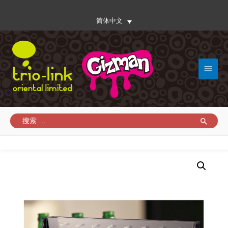
简体中文
主
菜
单
搜
索：