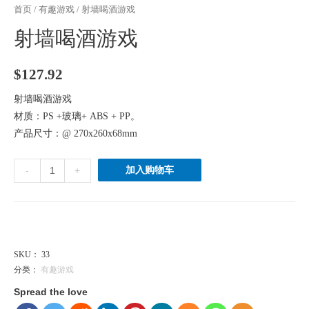
首页
/
有趣游戏
/ 射墙喝酒游戏
射墙喝酒游戏
$
127.92
射墙喝酒游戏
材质：PS +玻璃+ ABS + PP。
产品尺寸：@ 270x260x68mm
射
加入购物车
-
+
墙
喝
酒
港币（HK$） ($) - HKD
游
戏
SKU：
33
分类：
有趣游戏
数
量
Spread the love