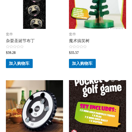
套件
套件
杂耍圣诞节布丁
魔术搞笑树
评
评
$
59.28
$
35.57
分
分
0
0
&sol;
&sol;
加入购物车
加入购物车
5
5