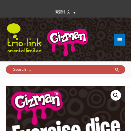
繁體中文
Main
Menu
Search
for: