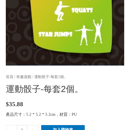
首頁
/
有趣遊戲
/ 運動骰子-每套2個。
運動骰子-每套2個。
$
35.88
產品尺寸：5.2 * 5.2 * 5.2cm，材質：PU
運
加入購物車