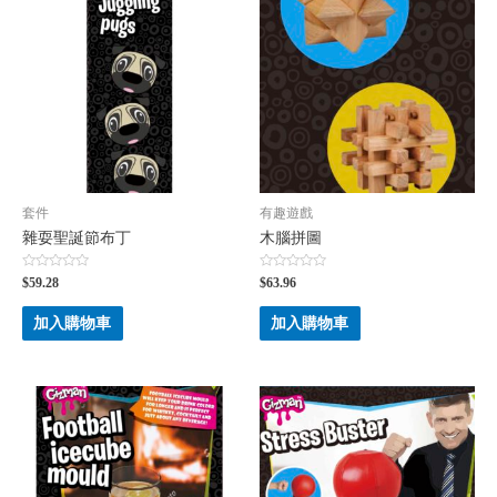
套件
有趣遊戲
雜耍聖誕節布丁
木腦拼圖
評
評
$
59.28
$
63.96
分
分
0
0
滿
滿
加入購物車
加入購物車
分
分
5
5