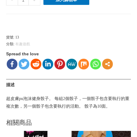
-
+
動
骰
子-
港幣 ($) - HKD
每
套
貨號:
13
分類:
有趣遊戲
2
個。
Spread the love
數
量
描述
超皮膚pu泡沫健身骰子。 每組2個骰子，一個骰子包含要執行的重
複次數，另一個骰子包含要執行的活動。 骰子為10面。
相關商品