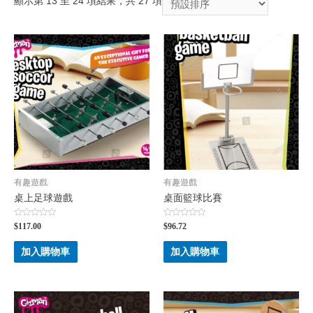
顯示第 13 至 24 項結果，共 27 項
有趣遊戲
有趣遊戲
桌上足球遊戲
桌面籃球比賽
評
評
$
117.00
$
96.72
分
分
0
0
滿
滿
加入購物車
加入購物車
分
分
5
5