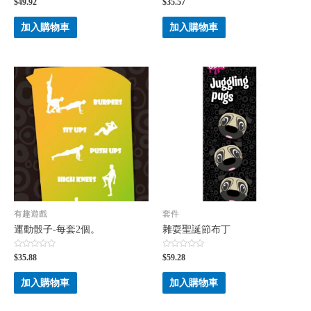
評
評
$
49.92
$
35.57
分
分
0
0
滿
滿
加入購物車
加入購物車
分
分
5
5
有趣遊戲
套件
運動骰子-每套2個。
雜耍聖誕節布丁
評
評
$
35.88
$
59.28
分
分
0
0
滿
滿
加入購物車
加入購物車
分
分
5
5