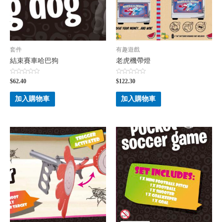
套件
有趣遊戲
結束賽車哈巴狗
老虎機帶燈
評
評
$
62.40
$
122.30
分
分
0
0
滿
滿
加入購物車
加入購物車
分
分
5
5