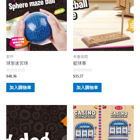
套件
有趣遊戲
球形迷宮球
籃球賽
評
評
$
48.36
$
35.57
分
分
0
0
滿
滿
加入購物車
加入購物車
分
分
5
5