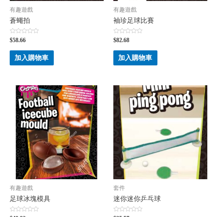
有趣遊戲
有趣遊戲
蒼蠅拍
袖珍足球比賽
評
評
$
58.66
$
82.68
分
分
0
0
滿
滿
加入購物車
加入購物車
分
分
5
5
有趣遊戲
套件
足球冰塊模具
迷你迷你乒乓球